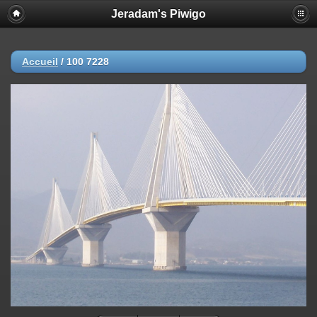
Jeradam's Piwigo
Accueil
/
100 7228