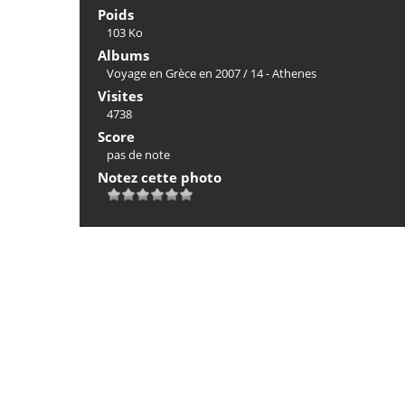
Poids
103 Ko
Albums
Voyage en Grèce en 2007
/
14 - Athenes
Visites
4738
Score
pas de note
Notez cette photo