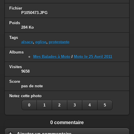
Fichier
P1050473.JPG
Poids
284 Ko
Tags
alsace
,
eglise
,
protestante
Albums
Mes Balades à Moto
/
Moto le 25 Avril 2011
Visites
9658
Score
pas de note
Notez cette photo
0
1
2
3
4
5
0 commentaire