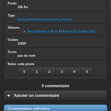
Poids
106 Ko
Tags
foret
,
montagne
,
panorama
,
vosges
Albums
Mes Balades à Moto
/
Moto le 22 Juillet 2012
Visites
11820
Score
pas de note
Notez cette photo
0
1
2
3
4
5
0 commentaire
Ajouter un commentaire
Commentaires utilisateur