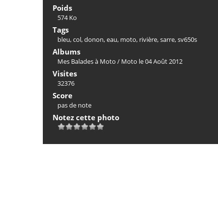
Poids
574 Ko
Tags
bleu
,
col
,
donon
,
eau
,
moto
,
rivière
,
sarre
,
sv650s
Albums
Mes Balades à Moto
/
Moto le 04 Août 2012
Visites
32376
Score
pas de note
Notez cette photo