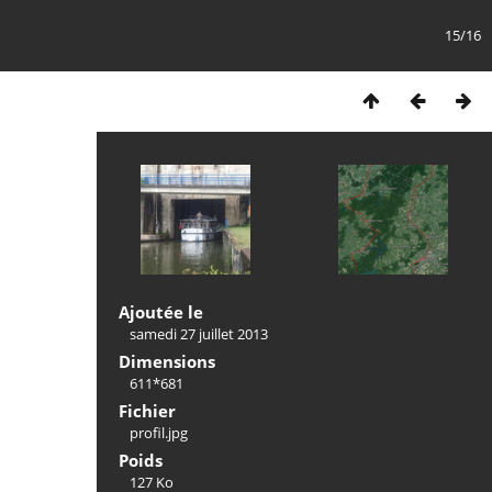
15/16
Ajoutée le
samedi 27 juillet 2013
Dimensions
611*681
Fichier
profil.jpg
Poids
127 Ko