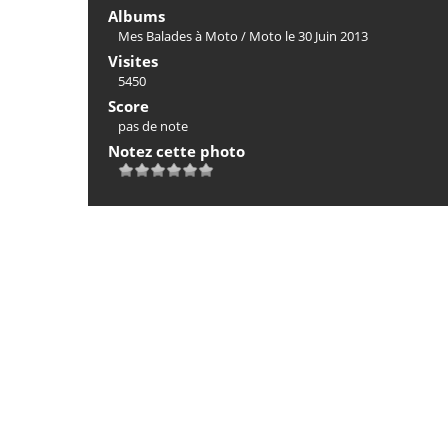
Albums
Mes Balades à Moto
/
Moto le 30 Juin 2013
Visites
5450
Score
pas de note
Notez cette photo