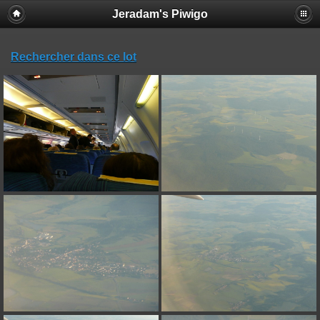
Jeradam's Piwigo
Rechercher dans ce lot