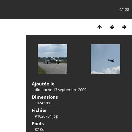
9/128
Ajoutée le
dimanche 13 septembre 2009
Dimensions
1024*768
Fichier
P1020734.jpg
Poids
87 Ko