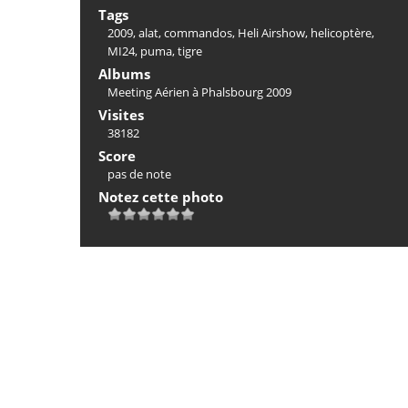
Tags
2009
,
alat
,
commandos
,
Heli Airshow
,
helicoptère
,
MI24
,
puma
,
tigre
Albums
Meeting Aérien à Phalsbourg 2009
Visites
38182
Score
pas de note
Notez cette photo