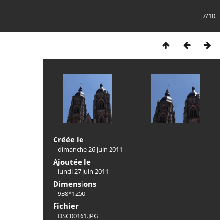
7/10
Créée le
dimanche 26 juin 2011
Ajoutée le
lundi 27 juin 2011
Dimensions
938*1250
Fichier
DSC00161.JPG