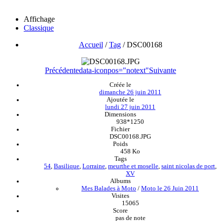
Affichage
Classique
Accueil
/
Tag
/
DSC00168
Précédente
data-iconpos="notext"
Suivante
Créée le
dimanche 26 juin 2011
Ajoutée le
lundi 27 juin 2011
Dimensions
938*1250
Fichier
DSC00168.JPG
Poids
458 Ko
Tags
54
,
Basilique
,
Lorraine
,
meurthe et moselle
,
saint nicolas de port
,
XV
Albums
Mes Balades à Moto
/
Moto le 26 Juin 2011
Visites
15065
Score
pas de note