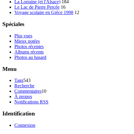
La Lorraine (et l'Alsace)
184
Le Lac de Pierre Percée
16
Voyage scolaire en Grèce 1998
12
Spéciales
Plus vues
Mieux notées
Photos récentes
Albums récents
Photos au hasard
Menu
Tags
543
Recherche
Commentaires
10
À propos
Notifications RSS
Identification
Connexion