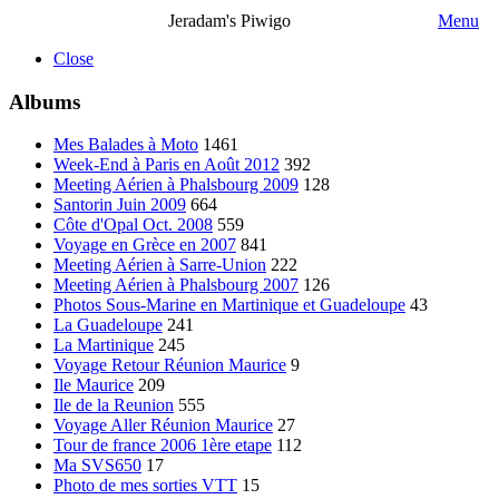
Jeradam's Piwigo
Menu
Close
Albums
Mes Balades à Moto
1461
Week-End à Paris en Août 2012
392
Meeting Aérien à Phalsbourg 2009
128
Santorin Juin 2009
664
Côte d'Opal Oct. 2008
559
Voyage en Grèce en 2007
841
Meeting Aérien à Sarre-Union
222
Meeting Aérien à Phalsbourg 2007
126
Photos Sous-Marine en Martinique et Guadeloupe
43
La Guadeloupe
241
La Martinique
245
Voyage Retour Réunion Maurice
9
Ile Maurice
209
Ile de la Reunion
555
Voyage Aller Réunion Maurice
27
Tour de france 2006 1ère etape
112
Ma SVS650
17
Photo de mes sorties VTT
15