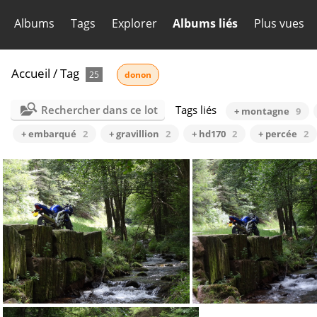
Albums
Tags
Explorer
Albums liés
Plus vues
Accueil
/
Tag
25
donon
Rechercher dans ce lot
Tags liés
+ montagne
9
+ embarqué
2
+ gravillion
2
+ hd170
2
+ percée
2