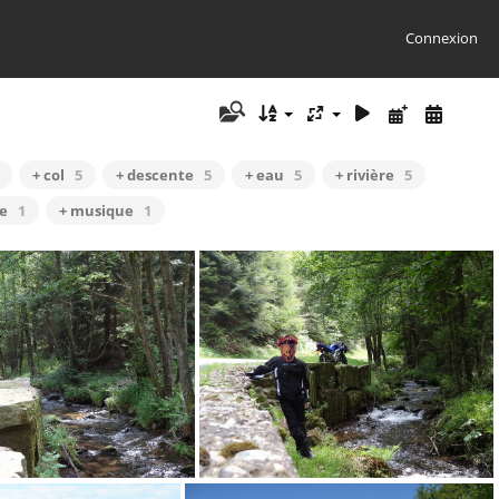
Connexion
+ col
5
+ descente
5
+ eau
5
+ rivière
5
se
1
+ musique
1