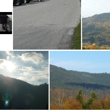
DSC03247
Test de Ma camera HD170 avec le son original
Le Donon plein de gravillon-1543564878730