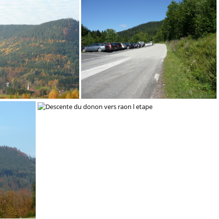
DSC03248
DSC03249
Descente du donon vers raon l etape-1663073706376
Le Donon plein de gravillon-