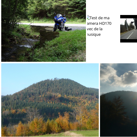
DSC03243
DSC03246
DSC03250
Test de ma camera HD170 avec de la musique