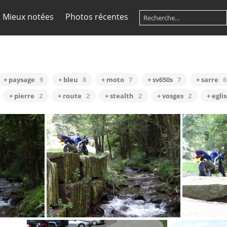
Mieux notées
Photos récentes
+ paysage
9
+ bleu
8
+ moto
7
+ sv650s
7
+ sarre
6
+ pierre
2
+ route
2
+ stealth
2
+ vosges
2
+ egli